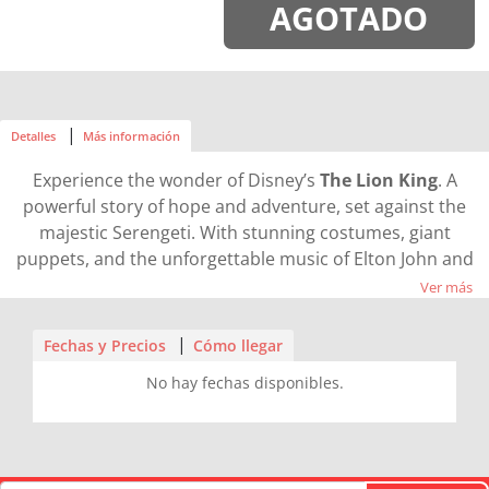
AGOTADO
Detalles
Más información
Experience the wonder of Disney’s
The Lion King
. A
powerful story of hope and adventure, set against the
majestic Serengeti. With stunning costumes, giant
puppets, and the unforgettable music of Elton John and
Tim Rice, it’s the #1 musical in the world. Perfect for all
Ver más
ages.
Fechas y Precios
Cómo llegar
No hay fechas disponibles.