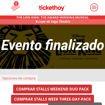
0
THE LION KING: THE AWARD-WINNING MUSICAL
Lope de Vega Theatre
Opciones de compra
COMPRAR STALLS WEEKEND DUO PACK
COMPRAR STALLS WEEK THREE-DAY-PACK